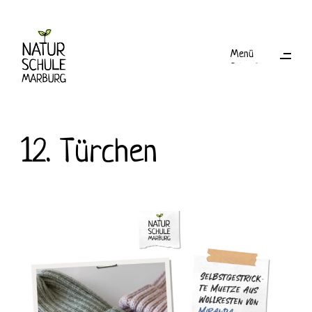
dt
Menü
Schließen
12. Türchen